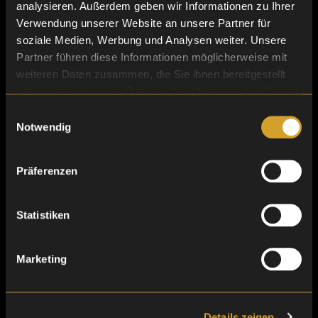
analysieren. Außerdem geben wir Informationen zu Ihrer
Verwendung unserer Website an unsere Partner für
soziale Medien, Werbung und Analysen weiter. Unsere
Organisatorisches Know-how
Partner führen diese Informationen möglicherweise mit
weiteren Daten zusammen, die Sie ihnen bereitgestellt
haben oder die sie im Rahmen Ihrer Nutzung der Dienste
gesammelt haben.
Einwilligungsauswahl
Notwendig
Präferenzen
Statistiken
Marketing
Bis zu 1 Mio. Aufkleber pro Tag
Details zeigen